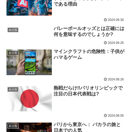
である理由
2024.09.30
バレーボールオッズとは正確には
未分類
何を意味するのでしょうか?
2024.09.25
マインクラフトの危険性：子供が
未分類
ハマるゲーム
2024.08.26
熱戦だらけ!!パリオリンピックで
未分類
注目の日本代表戦は?
2024.08.05
パリから東京へ： バカラの旅と
未分類
日本での人気